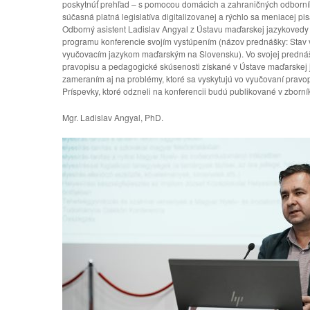
poskytnúť prehľad – s pomocou domácich a zahraničných odborní
súčasná platná legislatíva digitalizovanej a rýchlo sa meniacej pisa
Odborný asistent Ladislav Angyal z Ústavu maďarskej jazykovedy a
programu konferencie svojím vystúpením (názov prednášky: Stav 
vyučovacím jazykom maďarským na Slovensku). Vo svojej prednáš
pravopisu a pedagogické skúsenosti získané v Ústave maďarskej j
zameraním aj na problémy, ktoré sa vyskytujú vo vyučovaní pravo
Príspevky, ktoré odzneli na konferencii budú publikované v zborní
Mgr. Ladislav Angyal, PhD.