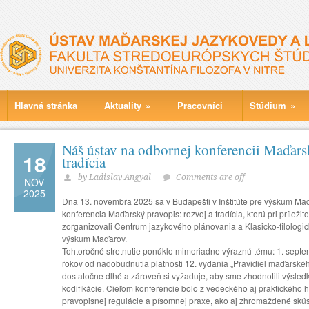
Hlavná stránka
Aktuality
»
Pracovníci
Štúdium
»
Náš ústav na odbornej konferencii Maďars
18
tradícia
by Ladislav Angyal
Comments are off
NOV
2025
Dňa 13. novembra 2025 sa v Budapešti v Inštitúte pre výskum M
konferencia Maďarský pravopis: rozvoj a tradícia, ktorú pri prílež
zorganizovali Centrum jazykového plánovania a Klasicko-filologic
výskum Maďarov.
Tohtoročné stretnutie ponúklo mimoriadne výraznú tému: 1. septem
rokov od nadobudnutia platnosti 12. vydania „Pravidiel maďarské
dostatočne dlhé a zároveň si vyžaduje, aby sme zhodnotili výsledk
kodifikácie. Cieľom konferencie bolo z vedeckého aj praktického 
pravopisnej regulácie a písomnej praxe, ako aj zhromaždené skús